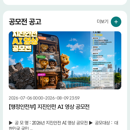
공모전 공고
더보기
2026-07-06 00:00~2026-08-09 23:59
2026
【행정안전부】 지진안전 AI 영상 공모전
【중
단 
► 공 모 명 : 2026년 지진안전 AI 영상 공모전 ► 공모대상 : 대
중소
한민국 국민 ...
민 