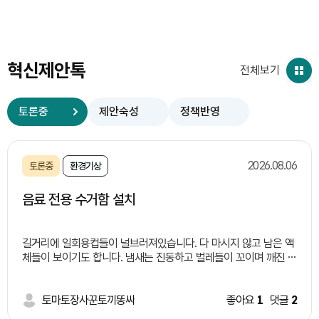
혁신제안톡
전체보기
토론중
제안숙성
정책반영
2026.08.06
토론중
환경기상
음료 전용 수거함 설치
길거리에 일회용컵들이 널브러져있습니다. 다 마시지 않고 남은 액
체들이 보이기도 합니다. 냄새는 진동하고 벌레들이 꼬이며 깨진 유
리창이론 처럼 한명이 길거리에 버리면 너도 나도 버리기 시적하면
서 외관상으로도 보기 좋지 않습니다. 이러한 일들이 일어나는 이유
는 길거리 쓰레기통 부족과 액체 쓰레기 처리에 대한 난감함 때문
토마토장사꾼토끼똥싸
좋아요
1
댓글
2
이라고 생각됩니다. 따라서 저는 이렇게 정책을 제안합니다. 여러