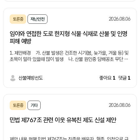
문제들 -수질 오염:유기물·화학물질로 하천•토양 오염 -악취 및 해
충:부패로 악취 발생 및 해충 번식 -처리 비용 증가:전용 처리 시설
부족으로 비용 상승 -건강 피해:세균 번식•알레르기 유발 위험 해
2026.08.06
토론중
재난안전
결방안들 -유동인구가 많은 유통가, 상권, 버스 정류장 주변에 '잔
여 음료 전용 수거함(액체 투입구)'가 결합된 통합 일회용 컵 수거함
임야와 연접한 도로 한지형 식물 식재로 산불 및 인명
설치 -음료 수거함 내부 필터링/배수 시스템을 구축하여 액체만 따
피해 예방
로 모으거나 하수로 안전하게 배출할 수 있는 구조 마련 연계 및 보
완 대책 -분리배출 시민 인식 제고 및 홍보: "음료는 비우고, 컵은
1. 제안배경 가. 산불 발생은 건조한 시기(봄, 늦가을, 겨울 등) 및
헹궈서" 배출하는 캠페인 추진 및 안내 문구 부착 -시민 참여 및 제
초목이 말라 있을때 많이 발생 나. 산불 원인중 담배꽁초 무단 투
도적 지원: 올바른 배출을 유도하는 지역사회 캠페인 확대 및 관련
기가 큰 비중 차지(증가 추세) 다. 임야와 연접한 도로변 담배꽁
조례/법적 기준 정비 -친환경 재활용 기술 도입 검토: 수거된 액체
초 투기로 인해 산불 발생 지속(사례 제시)
폐기물 및 유기물을 활용한 바이오에너지 전환 기술 연계 검토 기
*사례1: 2022년 경북 울진
산불예방선도
좋아요
1
댓글
1
대효과 -쾌적한 도심 환경 조성: 무단투기 감소로 악취 및 해충 번
산불 - 도로를 달리던 차에서 던진 밤배꽁초로 추정, 9일간 이어짐,
식을 방지하여 미관과 위생 상태 대폭 개선 -재활용률 향상 및 처
여의도 면적의 72배 산림 잿더미, 산림 피해액 9천억원 *사
리 비용 절감: 일회용 컵의 잔여물 제거를 통해 선별 효율을 높이고
례2: 2017년 경남 창원 산불 - 무점터널 인근 1톤 트럭에서 던진
쓰레기 처리 과정에서 발생하는 행정·환경 비용 절감 -시민 편의성
담배꽁초가 원인 라. 도로변 담배 꽁초 투기로 인해 산불 발생 제
증대: 액체 처리의 난감함을 해소하여 시민들의 자발적이고 올바른
2026.08.06
토론중
기타
공 실화자 검거는 상대적으로 낮음(사각지대 많음) 마. 임야와 연
분리배출 참여 유도
접한 도로 건설 및 개설시 낙석방지망, 코아네트, 콘크리트, 견치석
민법 제767조 관련 이웃 유복친 제도 신설 제안
등으로 마무리 2. 제안내용 가. 임야와 연접한 도로 건설 및 개
설, 정비 등 시행시 도로변으로 부터 0~0미터 한지형식물 식재 법
제화 * 자생력이 강한 여러해살이풀 및 잔디 등 나. 새로 개
제안 내용 현행 민법 제767조는 친족을 배우자, 혈족, 인척으로 규