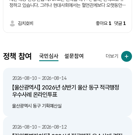
설하는 일정 지역 시범 적용후 제도 완성 다. 기존 도로 중 산불
정하고 있습니다. 그러나 현대사회에서는 혈연관계보다 오랫동안
위험도가 높은 지역 중 구역을 선별하여 한지형 식물 식재 3. 기대
왕래하며 서로 돌보는 이웃의 역할이 커지고 있습니다. 따라서 일정
효과 가. 인명 피해 예방 나. 산불 감소 다. 환경 및 대기 오염
한 요건을 갖춘 이웃을 '유복친'으로 인정하는 제도를 신설하는 방
감소 라. 예산 절감(산불 발생으로 인한 막대한 피해액에 비해
안을 제안합니다. 예시 요건 1. 일정 기간(예: 5년 이상) 같은 지역에
김치호비
좋아요
1
댓글
1
한지형 식물 식재 비용이 저렴)
거주한 이웃일 것. 2. 당사자 간 상호 동의를 할 것. 3. 주민센터 등
에 등록 절차를 둘 것. 4. 상속 등 기존 혈족의 권리는 변경하지 않
고, 공동체 활동이나 복지 분야에서만 제한적으로 활용할 것. 기대
효과 ㆍ이웃사촌 문화 활성화 ㆍ고독사 예방 ㆍ지역 공동체 회복
ㆍ사회적 돌봄 강화
정책 참여
국민심사
설문참여
더보기
2026-08-10 ~ 2026-08-14
【울산광역시】 2026년 상반기 울산 동구 적극행정
우수사례 온라인투표
울산광역시 동구 기획예산실
2026-08-10 ~ 2026-08-12