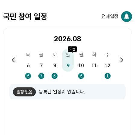
국민 참여 일정
전체일정
2026.08
오늘
화
수
목
금
토
일
월
화
수
목
4
5
6
7
8
9
10
11
12
13
1
5
5
6
7
3
6
1
등록된 일정이 없습니다.
일정 없음