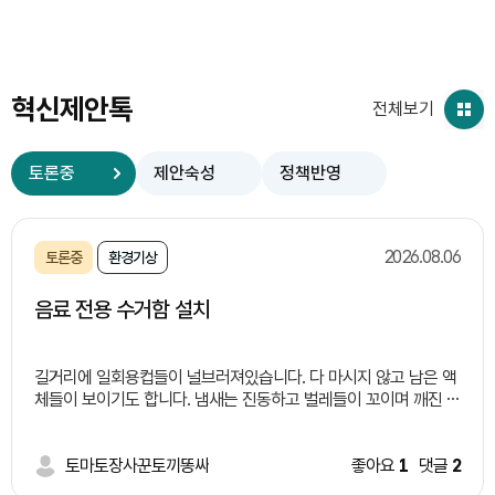
혁신제안톡
전체보기
토론중
제안숙성
정책반영
2026.08.06
토론중
환경기상
음료 전용 수거함 설치
길거리에 일회용컵들이 널브러져있습니다. 다 마시지 않고 남은 액
체들이 보이기도 합니다. 냄새는 진동하고 벌레들이 꼬이며 깨진 유
리창이론 처럼 한명이 길거리에 버리면 너도 나도 버리기 시적하면
서 외관상으로도 보기 좋지 않습니다. 이러한 일들이 일어나는 이유
는 길거리 쓰레기통 부족과 액체 쓰레기 처리에 대한 난감함 때문
토마토장사꾼토끼똥싸
좋아요
1
댓글
2
이라고 생각됩니다. 따라서 저는 이렇게 정책을 제안합니다. 여러