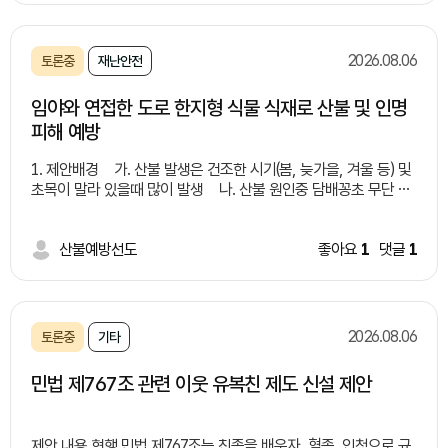
문제들 -수질 오염:유기물·화학물질로 하천•토양 오염 -악취 및 해
충:부패로 악취 발생 및 해충 번식 -처리 비용 증가:전용 처리 시설
부족으로 비용 상승 -건강 피해:세균 번식•알레르기 유발 위험 해
2026.08.06
토론중
재난안전
결방안들 -유동인구가 많은 유통가, 상권, 버스 정류장 주변에 '잔
여 음료 전용 수거함(액체 투입구)'가 결합된 통합 일회용 컵 수거함
임야와 연접한 도로 한지형 식물 식재로 산불 및 인명
설치 -음료 수거함 내부 필터링/배수 시스템을 구축하여 액체만 따
피해 예방
로 모으거나 하수로 안전하게 배출할 수 있는 구조 마련 연계 및 보
완 대책 -분리배출 시민 인식 제고 및 홍보: "음료는 비우고, 컵은
1. 제안배경 가. 산불 발생은 건조한 시기(봄, 늦가을, 겨울 등) 및
헹궈서" 배출하는 캠페인 추진 및 안내 문구 부착 -시민 참여 및 제
초목이 말라 있을때 많이 발생 나. 산불 원인중 담배꽁초 무단 투
도적 지원: 올바른 배출을 유도하는 지역사회 캠페인 확대 및 관련
기가 큰 비중 차지(증가 추세) 다. 임야와 연접한 도로변 담배꽁
조례/법적 기준 정비 -친환경 재활용 기술 도입 검토: 수거된 액체
초 투기로 인해 산불 발생 지속(사례 제시)
폐기물 및 유기물을 활용한 바이오에너지 전환 기술 연계 검토 기
*사례1: 2022년 경북 울진
산불예방선도
좋아요
1
댓글
1
대효과 -쾌적한 도심 환경 조성: 무단투기 감소로 악취 및 해충 번
산불 - 도로를 달리던 차에서 던진 밤배꽁초로 추정, 9일간 이어짐,
식을 방지하여 미관과 위생 상태 대폭 개선 -재활용률 향상 및 처
여의도 면적의 72배 산림 잿더미, 산림 피해액 9천억원 *사
리 비용 절감: 일회용 컵의 잔여물 제거를 통해 선별 효율을 높이고
례2: 2017년 경남 창원 산불 - 무점터널 인근 1톤 트럭에서 던진
쓰레기 처리 과정에서 발생하는 행정·환경 비용 절감 -시민 편의성
담배꽁초가 원인 라. 도로변 담배 꽁초 투기로 인해 산불 발생 제
증대: 액체 처리의 난감함을 해소하여 시민들의 자발적이고 올바른
2026.08.06
토론중
기타
공 실화자 검거는 상대적으로 낮음(사각지대 많음) 마. 임야와 연
분리배출 참여 유도
접한 도로 건설 및 개설시 낙석방지망, 코아네트, 콘크리트, 견치석
민법 제767조 관련 이웃 유복친 제도 신설 제안
등으로 마무리 2. 제안내용 가. 임야와 연접한 도로 건설 및 개
설, 정비 등 시행시 도로변으로 부터 0~0미터 한지형식물 식재 법
제화 * 자생력이 강한 여러해살이풀 및 잔디 등 나. 새로 개
제안 내용 현행 민법 제767조는 친족을 배우자, 혈족, 인척으로 규