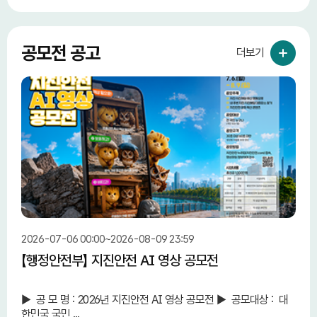
공모전 공고
더보기
2026-07-06 00:00~2026-08-09 23:59
2026
【행정안전부】 지진안전 AI 영상 공모전
【중
단 
► 공 모 명 : 2026년 지진안전 AI 영상 공모전 ► 공모대상 : 대
중소
한민국 국민 ...
민 