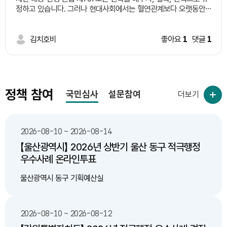
설하는 일정 지역 시범 적용후 제도 완성 다. 기존 도로 중 산불
정하고 있습니다. 그러나 현대사회에서는 혈연관계보다 오랫동안
위험도가 높은 지역 중 구역을 선별하여 한지형 식물 식재 3. 기대
왕래하며 서로 돌보는 이웃의 역할이 커지고 있습니다. 따라서 일정
효과 가. 인명 피해 예방 나. 산불 감소 다. 환경 및 대기 오염
한 요건을 갖춘 이웃을 '유복친'으로 인정하는 제도를 신설하는 방
감소 라. 예산 절감(산불 발생으로 인한 막대한 피해액에 비해
안을 제안합니다. 예시 요건 1. 일정 기간(예: 5년 이상) 같은 지역에
김치호비
좋아요
1
댓글
1
한지형 식물 식재 비용이 저렴)
거주한 이웃일 것. 2. 당사자 간 상호 동의를 할 것. 3. 주민센터 등
에 등록 절차를 둘 것. 4. 상속 등 기존 혈족의 권리는 변경하지 않
고, 공동체 활동이나 복지 분야에서만 제한적으로 활용할 것. 기대
효과 ㆍ이웃사촌 문화 활성화 ㆍ고독사 예방 ㆍ지역 공동체 회복
ㆍ사회적 돌봄 강화
정책 참여
국민심사
설문참여
더보기
2026-08-10 ~ 2026-08-14
【울산광역시】 2026년 상반기 울산 동구 적극행정
우수사례 온라인투표
울산광역시 동구 기획예산실
2026-08-10 ~ 2026-08-12