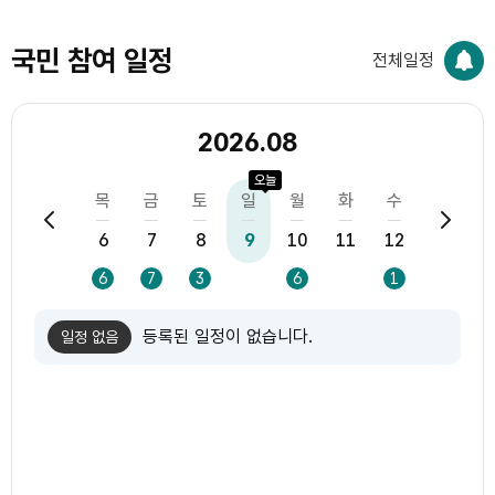
국민 참여 일정
전체일정
2026.08
오늘
화
수
목
금
토
일
월
화
수
목
4
5
6
7
8
9
10
11
12
13
1
5
5
6
7
3
6
1
등록된 일정이 없습니다.
일정 없음