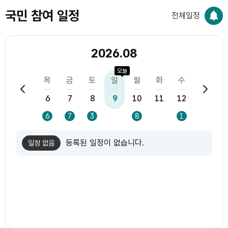
국민 참여 일정
전체일정
2026.08
오늘
화
수
목
금
토
일
월
화
수
목
4
5
6
7
8
9
10
11
12
13
1
5
5
6
7
3
8
1
등록된 일정이 없습니다.
일정 없음