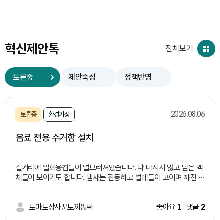
혁신제안톡
전체보기
토론중
제안숙성
정책반영
2026.08.06
토론중
환경기상
음료 전용 수거함 설치
길거리에 일회용컵들이 널브러져있습니다. 다 마시지 않고 남은 액
체들이 보이기도 합니다. 냄새는 진동하고 벌레들이 꼬이며 깨진 유
리창이론 처럼 한명이 길거리에 버리면 너도 나도 버리기 시적하면
서 외관상으로도 보기 좋지 않습니다. 이러한 일들이 일어나는 이유
는 길거리 쓰레기통 부족과 액체 쓰레기 처리에 대한 난감함 때문
토마토장사꾼토끼똥싸
좋아요
1
댓글
2
이라고 생각됩니다. 따라서 저는 이렇게 정책을 제안합니다. 여러