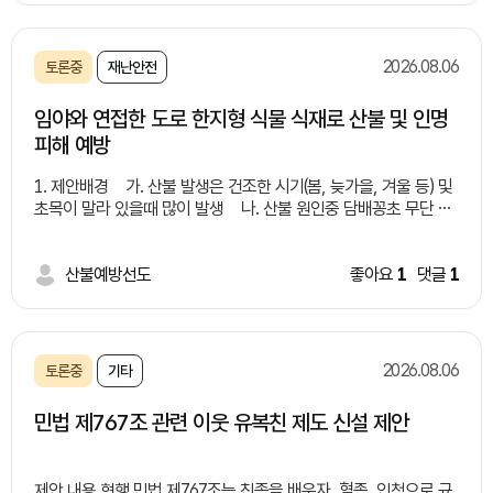
문제들 -수질 오염:유기물·화학물질로 하천•토양 오염 -악취 및 해
충:부패로 악취 발생 및 해충 번식 -처리 비용 증가:전용 처리 시설
부족으로 비용 상승 -건강 피해:세균 번식•알레르기 유발 위험 해
2026.08.06
토론중
재난안전
결방안들 -유동인구가 많은 유통가, 상권, 버스 정류장 주변에 '잔
여 음료 전용 수거함(액체 투입구)'가 결합된 통합 일회용 컵 수거함
임야와 연접한 도로 한지형 식물 식재로 산불 및 인명
설치 -음료 수거함 내부 필터링/배수 시스템을 구축하여 액체만 따
피해 예방
로 모으거나 하수로 안전하게 배출할 수 있는 구조 마련 연계 및 보
완 대책 -분리배출 시민 인식 제고 및 홍보: "음료는 비우고, 컵은
1. 제안배경 가. 산불 발생은 건조한 시기(봄, 늦가을, 겨울 등) 및
헹궈서" 배출하는 캠페인 추진 및 안내 문구 부착 -시민 참여 및 제
초목이 말라 있을때 많이 발생 나. 산불 원인중 담배꽁초 무단 투
도적 지원: 올바른 배출을 유도하는 지역사회 캠페인 확대 및 관련
기가 큰 비중 차지(증가 추세) 다. 임야와 연접한 도로변 담배꽁
조례/법적 기준 정비 -친환경 재활용 기술 도입 검토: 수거된 액체
초 투기로 인해 산불 발생 지속(사례 제시)
폐기물 및 유기물을 활용한 바이오에너지 전환 기술 연계 검토 기
*사례1: 2022년 경북 울진
산불예방선도
좋아요
1
댓글
1
대효과 -쾌적한 도심 환경 조성: 무단투기 감소로 악취 및 해충 번
산불 - 도로를 달리던 차에서 던진 밤배꽁초로 추정, 9일간 이어짐,
식을 방지하여 미관과 위생 상태 대폭 개선 -재활용률 향상 및 처
여의도 면적의 72배 산림 잿더미, 산림 피해액 9천억원 *사
리 비용 절감: 일회용 컵의 잔여물 제거를 통해 선별 효율을 높이고
례2: 2017년 경남 창원 산불 - 무점터널 인근 1톤 트럭에서 던진
쓰레기 처리 과정에서 발생하는 행정·환경 비용 절감 -시민 편의성
담배꽁초가 원인 라. 도로변 담배 꽁초 투기로 인해 산불 발생 제
증대: 액체 처리의 난감함을 해소하여 시민들의 자발적이고 올바른
2026.08.06
토론중
기타
공 실화자 검거는 상대적으로 낮음(사각지대 많음) 마. 임야와 연
분리배출 참여 유도
접한 도로 건설 및 개설시 낙석방지망, 코아네트, 콘크리트, 견치석
민법 제767조 관련 이웃 유복친 제도 신설 제안
등으로 마무리 2. 제안내용 가. 임야와 연접한 도로 건설 및 개
설, 정비 등 시행시 도로변으로 부터 0~0미터 한지형식물 식재 법
제화 * 자생력이 강한 여러해살이풀 및 잔디 등 나. 새로 개
제안 내용 현행 민법 제767조는 친족을 배우자, 혈족, 인척으로 규