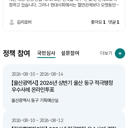
설하는 일정 지역 시범 적용후 제도 완성 다. 기존 도로 중 산불
정하고 있습니다. 그러나 현대사회에서는 혈연관계보다 오랫동안
위험도가 높은 지역 중 구역을 선별하여 한지형 식물 식재 3. 기대
왕래하며 서로 돌보는 이웃의 역할이 커지고 있습니다. 따라서 일정
효과 가. 인명 피해 예방 나. 산불 감소 다. 환경 및 대기 오염
한 요건을 갖춘 이웃을 '유복친'으로 인정하는 제도를 신설하는 방
감소 라. 예산 절감(산불 발생으로 인한 막대한 피해액에 비해
안을 제안합니다. 예시 요건 1. 일정 기간(예: 5년 이상) 같은 지역에
김치호비
좋아요
1
댓글
1
한지형 식물 식재 비용이 저렴)
거주한 이웃일 것. 2. 당사자 간 상호 동의를 할 것. 3. 주민센터 등
에 등록 절차를 둘 것. 4. 상속 등 기존 혈족의 권리는 변경하지 않
고, 공동체 활동이나 복지 분야에서만 제한적으로 활용할 것. 기대
효과 ㆍ이웃사촌 문화 활성화 ㆍ고독사 예방 ㆍ지역 공동체 회복
ㆍ사회적 돌봄 강화
정책 참여
국민심사
설문참여
더보기
2026-08-10 ~ 2026-08-14
【울산광역시】 2026년 상반기 울산 동구 적극행정
우수사례 온라인투표
울산광역시 동구 기획예산실
2026-08-10 ~ 2026-08-12