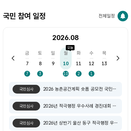
국민 참여 일정
전체일정
2026.08
오늘
수
목
금
토
일
월
화
수
목
금
5
6
7
8
9
10
11
12
13
14
1
5
6
7
3
10
2
1
2026 농촌공간계획 숏폼 공모전 국민심사
국민심사
2026년 적극행정 우수사례 경진대회 국민심사
국민심사
2026년 상반기 울산 동구 적극행정 우수사례 온라인투표
국민심사