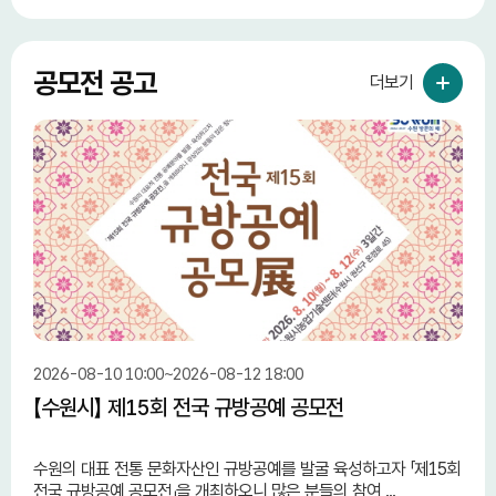
공모전 공고
더보기
2026-08-10 10:00~2026-08-12 18:00
2026
【수원시】 제15회 전국 규방공예 공모전
【중
단 
수원의 대표 전통 문화자산인 규방공예를 발굴 육성하고자 「제15회
중소
전국 규방공예 공모전」을 개최하오니 많은 분들의 참여 ...
민 