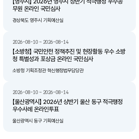
【영주시】 2026년 영주시 상반기 적극행정 우수공
대규모 평지 및 저이용 국공유지·유휴지를 활용하여 신속하고 대규
무원 온라인 국민심사
모의 주택 공급 물량을 확보할 수 있습니다. 반도체 벨트 직주근접
강화: 용인 반도체 클러스터 및 주변 테크노밸리 종사자들을 위한
경상북도 영주시 기획예산실
핵심 배후 주거지로 기능하여 교통 혼잡을 줄이고 출퇴근 시간을
혁신적으로 단축합니다. 지역 균형 발전: 구도심 및 낙후된 평지 지
역의 체계적인 정비를 통해 경기 남부 거점 도시로서의 도시 경쟁
력을 한층 더 끌어올릴 수 있습니다. 정부의 성공적인 주택 공급 정
2026-08-10 ~ 2026-08-14
책과 국토 균형 발전을 위해, 수원IC 인근의 뛰어난 입지 잠재력을
【소방청】 국민안전 정책추진 및 현장활동 우수 소방
가진 위 부지들에 대한 면밀한 검토와 적극적인 개발 추진을 제안
청 특별성과 포상금 온라인 국민심사
합니다.
소방청 기획조정관 혁신행정법무담당관
2026-08-10 ~ 2026-08-14
【울산광역시】 2026년 상반기 울산 동구 적극행정
우수사례 온라인투표
울산광역시 동구 기획예산실