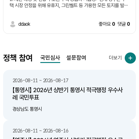
택 시장 안정을 위해 유휴지, 그린벨트 등 가용한 모든 토지를 발굴
하여 신속한 주택 공급을 추진하고 있습니다. 최적의 입지적 잠재
력: 제안하고자 하는 수원IC 인근(기흥구 상미마을 및 하갈동 일
대)은 판교, 광교, 용인반도체클러스터, 동탄을 연결하는 경기 남부
ddaok
좋아요
0
댓글
0
반도체·첨단산업 벨트의 진정한 허브 입지이나, 대규모 평지임에도
불구하고 그동안 저이용되거나 낙후되어 있어 잠재력을 충분히 발
휘하지 못하고 있습니다. 2. 핵심 개발 제안 부지 (3개소 연계 통합
개발) ① 상미마을 근처 부지 (대규모 평지 낙후지역) 특징 및 장점:
매우 넓은 규모의 평지로 이루어진 낙후 지역입니다. 연계 효과:
정책 참여
국민심사
설문참여
더보기
바로 북측에서 개발이 진행 중인 용인 플랫폼시티와 초근접 해 있
어, 플랫폼시티 사업과 연계한 광역 시너지를 극대화하고 주거·상업
기능을 확장하기에 최적의 요충지입니다. ② 용인일양히포 도시첨
단산업단지 근처 부지 특징 및 장점: 기흥중학교 등이 위치 및 개교
2026-08-11 ~ 2026-08-17
하며 교육·주거 인프라가 갖춰지고 있는 지역입니다. 연계 효과: 기
【통영시】 2026년 상반기 통영시 적극행정 우수사
존 산업단지와 연계한 첨단 R&D 및 직주근접형 주거단지를 함께
례 국민투표
배치함으로써, 일자리와 주거가 어우러지는 자족형 공간으로 탈바
꿈시킬 수 있습니다. ③ 한국도로공사 수원지사 부지 특징 및 장점:
경상남도 통영시
수원신갈IC 및 주요 교통망과 직접 맞닿아 있는 핵심 요충지입니
다. 연계 효과: 향후 추진되는 용인선 연장선 역이 설치될 신갈 삼
거리 정류장과 매우 인접 해 있어, 초역세권 프리미엄을 갖춘 고밀
도 복합개발(환승센터 연계 주거·업무시설)을 추진하기에 완벽한 조
2026-08-11 ~ 2026-08-16
건을 갖추고 있습니다. 3. 기대 효과 수도권 주택 공급 갈증 해소: