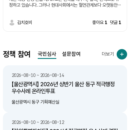
설하는 일정 지역 시범 적용후 제도 완성 다. 기존 도로 중 산불
정하고 있습니다. 그러나 현대사회에서는 혈연관계보다 오랫동안
위험도가 높은 지역 중 구역을 선별하여 한지형 식물 식재 3. 기대
왕래하며 서로 돌보는 이웃의 역할이 커지고 있습니다. 따라서 일정
효과 가. 인명 피해 예방 나. 산불 감소 다. 환경 및 대기 오염
한 요건을 갖춘 이웃을 '유복친'으로 인정하는 제도를 신설하는 방
감소 라. 예산 절감(산불 발생으로 인한 막대한 피해액에 비해
안을 제안합니다. 예시 요건 1. 일정 기간(예: 5년 이상) 같은 지역에
김치호비
좋아요
1
댓글
1
한지형 식물 식재 비용이 저렴)
거주한 이웃일 것. 2. 당사자 간 상호 동의를 할 것. 3. 주민센터 등
에 등록 절차를 둘 것. 4. 상속 등 기존 혈족의 권리는 변경하지 않
고, 공동체 활동이나 복지 분야에서만 제한적으로 활용할 것. 기대
효과 ㆍ이웃사촌 문화 활성화 ㆍ고독사 예방 ㆍ지역 공동체 회복
ㆍ사회적 돌봄 강화
정책 참여
국민심사
설문참여
더보기
2026-08-10 ~ 2026-08-14
【울산광역시】 2026년 상반기 울산 동구 적극행정
우수사례 온라인투표
울산광역시 동구 기획예산실
2026-08-10 ~ 2026-08-12