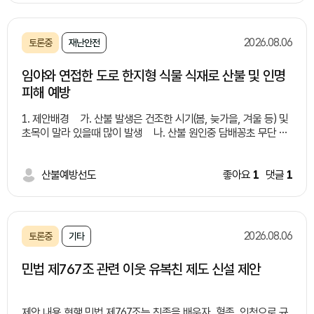
문제들 -수질 오염:유기물·화학물질로 하천•토양 오염 -악취 및 해
충:부패로 악취 발생 및 해충 번식 -처리 비용 증가:전용 처리 시설
부족으로 비용 상승 -건강 피해:세균 번식•알레르기 유발 위험 해
2026.08.06
토론중
재난안전
결방안들 -유동인구가 많은 유통가, 상권, 버스 정류장 주변에 '잔
여 음료 전용 수거함(액체 투입구)'가 결합된 통합 일회용 컵 수거함
임야와 연접한 도로 한지형 식물 식재로 산불 및 인명
설치 -음료 수거함 내부 필터링/배수 시스템을 구축하여 액체만 따
피해 예방
로 모으거나 하수로 안전하게 배출할 수 있는 구조 마련 연계 및 보
완 대책 -분리배출 시민 인식 제고 및 홍보: "음료는 비우고, 컵은
1. 제안배경 가. 산불 발생은 건조한 시기(봄, 늦가을, 겨울 등) 및
헹궈서" 배출하는 캠페인 추진 및 안내 문구 부착 -시민 참여 및 제
초목이 말라 있을때 많이 발생 나. 산불 원인중 담배꽁초 무단 투
도적 지원: 올바른 배출을 유도하는 지역사회 캠페인 확대 및 관련
기가 큰 비중 차지(증가 추세) 다. 임야와 연접한 도로변 담배꽁
조례/법적 기준 정비 -친환경 재활용 기술 도입 검토: 수거된 액체
초 투기로 인해 산불 발생 지속(사례 제시)
폐기물 및 유기물을 활용한 바이오에너지 전환 기술 연계 검토 기
*사례1: 2022년 경북 울진
산불예방선도
좋아요
1
댓글
1
대효과 -쾌적한 도심 환경 조성: 무단투기 감소로 악취 및 해충 번
산불 - 도로를 달리던 차에서 던진 밤배꽁초로 추정, 9일간 이어짐,
식을 방지하여 미관과 위생 상태 대폭 개선 -재활용률 향상 및 처
여의도 면적의 72배 산림 잿더미, 산림 피해액 9천억원 *사
리 비용 절감: 일회용 컵의 잔여물 제거를 통해 선별 효율을 높이고
례2: 2017년 경남 창원 산불 - 무점터널 인근 1톤 트럭에서 던진
쓰레기 처리 과정에서 발생하는 행정·환경 비용 절감 -시민 편의성
담배꽁초가 원인 라. 도로변 담배 꽁초 투기로 인해 산불 발생 제
증대: 액체 처리의 난감함을 해소하여 시민들의 자발적이고 올바른
2026.08.06
토론중
기타
공 실화자 검거는 상대적으로 낮음(사각지대 많음) 마. 임야와 연
분리배출 참여 유도
접한 도로 건설 및 개설시 낙석방지망, 코아네트, 콘크리트, 견치석
민법 제767조 관련 이웃 유복친 제도 신설 제안
등으로 마무리 2. 제안내용 가. 임야와 연접한 도로 건설 및 개
설, 정비 등 시행시 도로변으로 부터 0~0미터 한지형식물 식재 법
제화 * 자생력이 강한 여러해살이풀 및 잔디 등 나. 새로 개
제안 내용 현행 민법 제767조는 친족을 배우자, 혈족, 인척으로 규