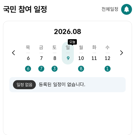
국민 참여 일정
전체일정
2026.08
오늘
화
수
목
금
토
일
월
화
수
목
4
5
6
7
8
9
10
11
12
13
1
5
5
6
7
3
8
1
등록된 일정이 없습니다.
일정 없음