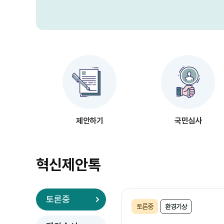
제안하기
국민심사
혁신제안톡
토론중
토론중
환경기상