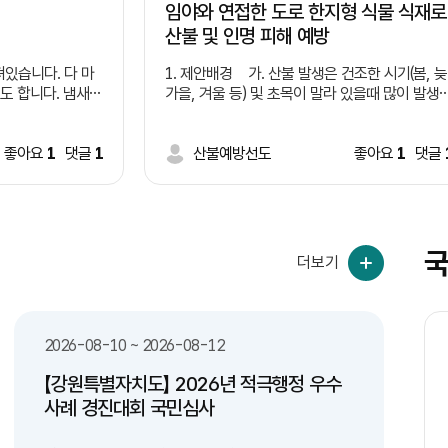
임야와 연접한 도로 한지형 식물 식재로
산불 및 인명 피해 예방
있습니다. 다 마
1. 제안배경 가. 산불 발생은 건조한 시기(봄, 늦
도 합니다. 냄새는
가을, 겨울 등) 및 초목이 말라 있을때 많이 발생
 유리창이론 처럼
나. 산불 원인중 담배꽁초 무단 투기가 큰 비중 
나도 버리기 시적하
지(증가 추세) 다. 임야와 연접한 도로변 담배꽁
습니다. 이러한 일
좋아요
1
댓글
1
초 투기로 인해 산불 발생 지속(사례 제시
산불예방선도
좋아요
1
댓글
쓰레기통 부족과 액
 때문이라고 생각됩
*사례1: 2022년 경북 울진 산불 - 도로를 
 제안합니다. 여
리던 차에서 던진 밤배꽁초로 추정, 9일간 이어짐
여의도 면적의 72배 산림 잿더미, 산림 피해액 9
천억원 *사례2: 2017년 경남 창원 산불 -
국
더보기
무점터널 인근 1톤 트럭에서 던진 담배꽁초가 원
인 라. 도로변 담배 꽁초 투기로 인해 산불 발생
제공 실화자 검거는 상대적으로 낮음(사각지대 많
 전용 수거함(액체
음) 마. 임야와 연접한 도로 건설 및 개설시 낙석
2026-08-10 ~ 2026-08-12
 수거함 설치 -
방지망, 코아네트, 콘크리트, 견치석 등으로 마무
 시스템을 구축하여
리 2. 제안내용 가. 임야와 연접한 도로 건설
【강원특별자치도】 2026년 적극행정 우수
안전하게 배출할 수
및 개설, 정비 등 시행시 도로변으로 부터 0~0미
월
화
수
목
금
토
일
월
토
일
월
사례 경진대회 국민심사
터 한지형식물 식재 법제화 * 자생력이 강
비우고, 컵은 헹궈
한 여러해살이풀 및 잔디 등 나. 새로 개설하는
24
25
26
27
28
29
30
31
1
2
3