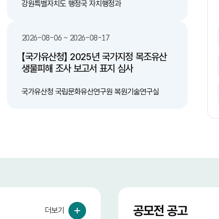
문구 부착 -시
일정 지역 시범 적용후 제도 완성 다. 기존 도로
강원특별자치도 행정국 자치행정과
18
른 배출을 유도하는
중 산불 위험도가 높은 지역 중 구역을 선별하
조례/법적 기준 정
여 한지형 식물 식재 3. 기대효과 가. 인명 피해
예방 나. 산불 감소 다. 환경 및 대기 오염 감
2026-08-06 ~ 2026-08-17
이오에너지 전환 기
소 라. 예산 절감(산불 발생으로 인한 막대한
피해액에 비해 한지형 식물 식재 비용이 저렴)
【국가유산청】 2025년 국가지정 목조유산
번식을 방지하여
생물피해 조사 보고서 표지 심사
잔여물 제거를 통해
리 과정에서 발생하
국가유산청 국립문화유산연구원 복원기술연구실
들의 자발적이고
공모전 공고
더보기