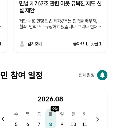
민법 제767조 관련 이웃 유복친 제도 신
설 제안
제안 내용 현행 민법 제767조는 친족을 배우자,
혈족, 인척으로 규정하고 있습니다. 그러나 현대사
차
회에서는 혈연관계보다 오랫동안 왕래하며 서로
돌보는 이웃의 역할이 커지고 있습니다. 따라서 일
)
1
정한 요건을 갖춘 이웃을 '유복친'으로 인정하는
김치호비
좋아요
1
댓글
1
제도를 신설하는 방안을 제안합니다. 예시 요건 1.
달
일정 기간(예: 5년 이상) 같은 지역에 거주한 이웃
,
일 것. 2. 당사자 간 상호 동의를 할 것. 3. 주민센
터 등에 등록 절차를 둘 것. 4. 상속 등 기존 혈족
의 권리는 변경하지 않고, 공동체 활동이나 복지
민 참여 일정
전체일정
분야에서만 제한적으로 활용할 것. 기대 효과 ㆍ이
웃사촌 문화 활성화 ㆍ고독사 예방 ㆍ지역 공동체
회복 ㆍ사회적 돌봄 강화
2026.08
오늘
화
수
목
금
토
일
월
화
수
목
금
4
5
6
7
8
9
10
11
12
13
14