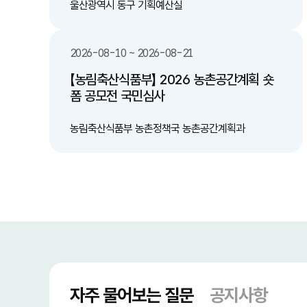
서" 배출하는 캠페인 추진 및 안내 
울산광역시 동구 기획예산실
민 참여 및 제도적 지원: 올바
지역사회 캠페인 확대 및 관련 
비 -친환경 재활용 기술 도입 검토: 수거된 액체
2026-08-10 ~ 2026-08-21
폐기물 및 유기물을 활용한 바
술 연계 검토 기대효과 -쾌적한 도심 환경 조성:
【농림축산식품부】 2026 농촌공간계획 숏
무단투기 감소로 악취 및 해충 
폼 공모전 국민심사
미관과 위생 상태 대폭 개선 -재활용률 향상 및
처리 비용 절감: 일회용 컵의 
선별 효율을 높이고 쓰레기 처
농림축산식품부 농촌정책국 농촌공간계획과
는 행정·환경 비용 절감 -시민 편의성 증대: 액체
처리의 난감함을 해소하여 시민
올바른 분리배출 참여 유도
자주 물어보는 질문
공지사항