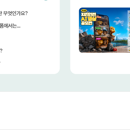
란 무엇인가요?
에서는....
?
?