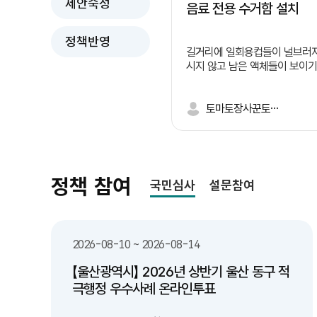
제안숙성
음료 전용 수거함 설치
정책반영
길거리에 일회용컵들이 널브러져
시지 않고 남은 액체들이 보이기
진동하고 벌레들이 꼬이며 깨진
한명이 길거리에 버리면 너도 
면서 외관상으로도 보기 좋지 않
토마토장사꾼토끼똥싸
들이 일어나는 이유는 길거리 
체 쓰레기 처리에 대한 난감함
니다. 따라서 저는 이렇게 정책을
러 문제들 -수질 오염:유기물·화학물질로 하천•토
양 오염 -악취 및 해충:부패로 악취 발생 및 해충
정책 참여
국민심사
설문참여
번식 -처리 비용 증가:전용 처리 시설 부족으로 비
용 상승 -건강 피해:세균 번식•알레르기 유발 위
험 해결방안들 -유동인구가 많은 유통가, 상권,
버스 정류장 주변에 '잔여 음료
2026-08-10 ~ 2026-08-14
투입구)'가 결합된 통합 일회용 컵
음료 수거함 내부 필터링/배수
【울산광역시】 2026년 상반기 울산 동구 적
액체만 따로 모으거나 하수로 
극행정 우수사례 온라인투표
있는 구조 마련 연계 및 보완 대책 -분리배출 시
민 인식 제고 및 홍보: "음료는 