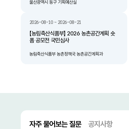
서" 배출하는 캠페인 추진 및 안내 
울산광역시 동구 기획예산실
민 참여 및 제도적 지원: 올바
지역사회 캠페인 확대 및 관련 
비 -친환경 재활용 기술 도입 검토: 수거된 액체
2026-08-10 ~ 2026-08-21
폐기물 및 유기물을 활용한 바
술 연계 검토 기대효과 -쾌적한 도심 환경 조성:
【농림축산식품부】 2026 농촌공간계획 숏
무단투기 감소로 악취 및 해충 
폼 공모전 국민심사
미관과 위생 상태 대폭 개선 -재활용률 향상 및
처리 비용 절감: 일회용 컵의 
선별 효율을 높이고 쓰레기 처
농림축산식품부 농촌정책국 농촌공간계획과
는 행정·환경 비용 절감 -시민 편의성 증대: 액체
처리의 난감함을 해소하여 시민
올바른 분리배출 참여 유도
자주 물어보는 질문
공지사항