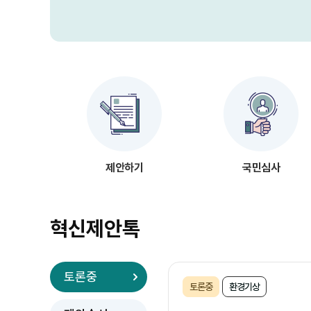
제안하기
국민심사
혁신제안톡
토론중
토론중
환경기상