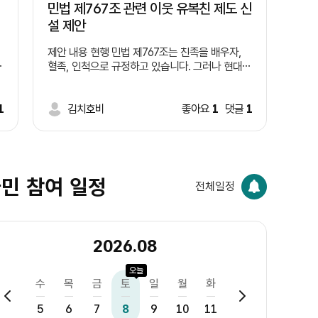
민법 제767조 관련 이웃 유복친 제도 신
설 제안
제안 내용 현행 민법 제767조는 친족을 배우자,
혈족, 인척으로 규정하고 있습니다. 그러나 현대사
차
회에서는 혈연관계보다 오랫동안 왕래하며 서로
돌보는 이웃의 역할이 커지고 있습니다. 따라서 일
)
1
정한 요건을 갖춘 이웃을 '유복친'으로 인정하는
김치호비
좋아요
1
댓글
1
제도를 신설하는 방안을 제안합니다. 예시 요건 1.
달
일정 기간(예: 5년 이상) 같은 지역에 거주한 이웃
,
일 것. 2. 당사자 간 상호 동의를 할 것. 3. 주민센
터 등에 등록 절차를 둘 것. 4. 상속 등 기존 혈족
의 권리는 변경하지 않고, 공동체 활동이나 복지
민 참여 일정
전체일정
분야에서만 제한적으로 활용할 것. 기대 효과 ㆍ이
웃사촌 문화 활성화 ㆍ고독사 예방 ㆍ지역 공동체
회복 ㆍ사회적 돌봄 강화
2026.08
오늘
화
수
목
금
토
일
월
화
수
목
금
4
5
6
7
8
9
10
11
12
13
14