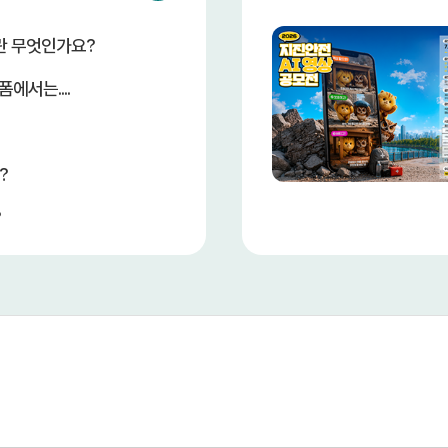
란 무엇인가요?
에서는....
?
?