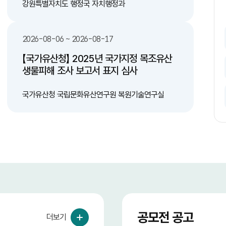
문구 부착 -시
일정 지역 시범 적용후 제도 완성 다. 기존 도로
강원특별자치도 행정국 자치행정과
18
른 배출을 유도하는
중 산불 위험도가 높은 지역 중 구역을 선별하
조례/법적 기준 정
여 한지형 식물 식재 3. 기대효과 가. 인명 피해
예방 나. 산불 감소 다. 환경 및 대기 오염 감
2026-08-06 ~ 2026-08-17
이오에너지 전환 기
소 라. 예산 절감(산불 발생으로 인한 막대한
피해액에 비해 한지형 식물 식재 비용이 저렴)
【국가유산청】 2025년 국가지정 목조유산
번식을 방지하여
생물피해 조사 보고서 표지 심사
잔여물 제거를 통해
리 과정에서 발생하
국가유산청 국립문화유산연구원 복원기술연구실
들의 자발적이고
공모전 공고
더보기