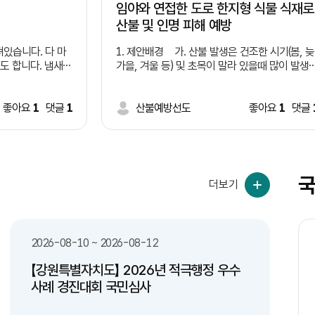
임야와 연접한 도로 한지형 식물 식재로
산불 및 인명 피해 예방
있습니다. 다 마
1. 제안배경 가. 산불 발생은 건조한 시기(봄, 늦
도 합니다. 냄새는
가을, 겨울 등) 및 초목이 말라 있을때 많이 발생
 유리창이론 처럼
나. 산불 원인중 담배꽁초 무단 투기가 큰 비중 
나도 버리기 시적하
지(증가 추세) 다. 임야와 연접한 도로변 담배꽁
습니다. 이러한 일
좋아요
1
댓글
1
초 투기로 인해 산불 발생 지속(사례 제시
산불예방선도
좋아요
1
댓글
쓰레기통 부족과 액
 때문이라고 생각됩
*사례1: 2022년 경북 울진 산불 - 도로를 
 제안합니다. 여
리던 차에서 던진 밤배꽁초로 추정, 9일간 이어짐
여의도 면적의 72배 산림 잿더미, 산림 피해액 9
천억원 *사례2: 2017년 경남 창원 산불 -
국
더보기
무점터널 인근 1톤 트럭에서 던진 담배꽁초가 원
인 라. 도로변 담배 꽁초 투기로 인해 산불 발생
제공 실화자 검거는 상대적으로 낮음(사각지대 많
 전용 수거함(액체
음) 마. 임야와 연접한 도로 건설 및 개설시 낙석
2026-08-10 ~ 2026-08-12
 수거함 설치 -
방지망, 코아네트, 콘크리트, 견치석 등으로 마무
 시스템을 구축하여
리 2. 제안내용 가. 임야와 연접한 도로 건설
【강원특별자치도】 2026년 적극행정 우수
안전하게 배출할 수
및 개설, 정비 등 시행시 도로변으로 부터 0~0미
월
화
수
목
금
토
일
월
토
일
월
사례 경진대회 국민심사
터 한지형식물 식재 법제화 * 자생력이 강
비우고, 컵은 헹궈
한 여러해살이풀 및 잔디 등 나. 새로 개설하는
24
25
26
27
28
29
30
31
1
2
3