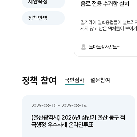
제안숙성
음료 전용 수거함 설치
정책반영
길거리에 일회용컵들이 널브러져
시지 않고 남은 액체들이 보이기
진동하고 벌레들이 꼬이며 깨진
한명이 길거리에 버리면 너도 
면서 외관상으로도 보기 좋지 않
토마토장사꾼토끼똥싸
들이 일어나는 이유는 길거리 
체 쓰레기 처리에 대한 난감함
니다. 따라서 저는 이렇게 정책을
러 문제들 -수질 오염:유기물·화학물질로 하천•토
양 오염 -악취 및 해충:부패로 악취 발생 및 해충
정책 참여
국민심사
설문참여
번식 -처리 비용 증가:전용 처리 시설 부족으로 비
용 상승 -건강 피해:세균 번식•알레르기 유발 위
험 해결방안들 -유동인구가 많은 유통가, 상권,
버스 정류장 주변에 '잔여 음료
2026-08-10 ~ 2026-08-14
투입구)'가 결합된 통합 일회용 컵
음료 수거함 내부 필터링/배수
【울산광역시】 2026년 상반기 울산 동구 적
액체만 따로 모으거나 하수로 
극행정 우수사례 온라인투표
있는 구조 마련 연계 및 보완 대책 -분리배출 시
민 인식 제고 및 홍보: "음료는 