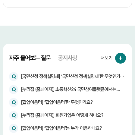
고 살아가고 싶습니다. 저도 최소한 내일을 걱정하지 않고 살아갈
수 있었으면 좋겠습니다. 대통령님, 2009년 사고로 평생 사지마비
가 된 중증 산재환자가 간병비 때문에 또다시 삶을 포기해야 하는
일이 없도록 도와주십시오. 현재의 간병비 지원 수준으로는 살아갈
수 없습니다. 중증 산재환자의 간병비 지원을 최소 400만 원 이상
으로 현실화해 주십시오. 그리고 저와 같은 환자들이 간병비 걱정
없이 치료받고 살아갈 수 있도록 정부 차원의 실질적인 대책을 마
련해 주십시오. 저의 간절한 호소가 담당 부처의 서류 한 장으로 끝
나지 않고, 실제 제도 개선으로 이어지기를 간절히 바랍니다. 대통
령님, 제발 저희 중증 산재환자들의 목소리를 외면하지 말아 주십
자주 물어보는 질문
공지사항
더보기
시오. 끝까지 읽어주셔서 진심으로 감사드립니다. 2026년 8월 9일
중증 산재 사지마비 환자 올림
Q
[국민신청 정책실명제] ‘국민신청 정책실명제’란 무엇인가
요?
Q
[누리집 (홈페이지)] 소통혁신24 국민참여플랫폼에서는....
Q
[협업이음터] ‘협업이음터’란 무엇인가요?
Q
[누리집 (홈페이지)] 회원가입은 어떻게 하나요?
Q
[협업이음터] ‘협업이음터’는 누가 이용하나요?