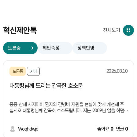
혁신제안톡
전체보기
토론중
제안숙성
정책반영
2026.08.10
토론중
기타
대통령님께 드리는 간곡한 호소문
중증 산재 사지마비 환자의 간병비 지원을 현실에 맞게 개선해 주
십시오 대통령님께 간곡히 호소드립니다. 저는 2009년 일을 하던
중 사고로 경추를 크게 다쳐 사지마비가 된 중증 산재 환자입니다.
사고 이후 혼자서는 아무것도 할 수 없는 몸이 되어 지금까지 장기
간 요양병원에서 생활하고 있습니다. 처음에는 간병비가 하루 6~7
Woqhdwjd
좋아요
0
댓글
0
만 원 정도였기 때문에 산재연금에서 조금씩 보태어 간병비를 마련