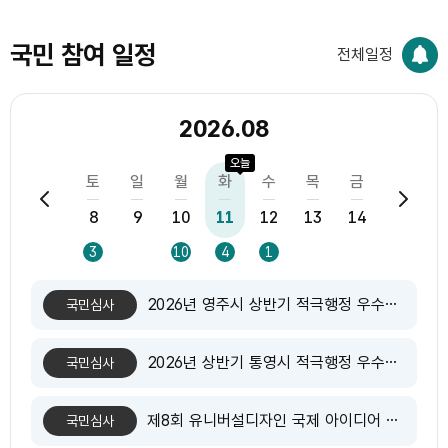
증도와 간병 난이도를 반영하여 지원해 주셨으면 합니다. 특히 다음
사항을 검토해 주십시오. 1. 사지마비 등 최중증 산재환자의 간병비
국민 참여 일정
지원 대폭 확대 2. 현재의 실제 간병인 인건비를 반영한 지원금 현
전체일정
실화 3. 요양보호사 자격증이 없는 간병인을 이용할 수밖에 없는 중
증환자에 대한 삭감 제도 개선 4. 장기간 요양하는 중증 산재환자에
대한 추가적인 생활비 지원 검토 5. 물가와 간병인 임금 상승에 맞
2026.08
춰 간병비 지원금을 정기적으로 조정하는 제도 마련 6. 중증 산재환
자가 다른 복지제도에서도 배제되지 않도록 복지제도와의 연계 개
오늘
선 대통령님께서 저의 현실을 한 번만 살펴봐 주십시오. 저는 2009
목
금
토
일
월
화
수
목
금
토
년 사고 이후 지금까지 어떻게든 살아보려고 버텨왔습니다. 20년
가까운 세월 동안 몸은 움직이지 않지만, 삶을 포기하지 않고 하루
6
7
8
9
10
11
12
13
14
15
1
하루 버텨왔습니다. 그런데 이제는 간병비가 너무 많이 올라 산재연
금만으로는 더 이상 감당하기 어렵습니다. 저는 지금 혼자서 할 수
6
7
3
10
4
1
있는 방법을 거의 다 찾아봤습니다. 국민신문고에도 호소하고, 고용
노동부와 근로복지공단에도 문의해 보았습니다. 하지만 돌아오는
2026년 영주시 상반기 적극행정 우수공무원 온라인 국민심사
국민심사
답변은 대부분 **“우리 기관의 권한이 아니다”**라는 말뿐이었습
니다. 그래서 마지막이라는 심정으로 대통령님께 직접 호소드립니
다. 대통령님께서 저와 같은 중증 산재환자의 목소리를 한 번만이라
2026년 상반기 통영시 적극행정 우수사례 국민투표
국민심사
도 들어주십시오. 탁상에서 정해진 기준만 보지 마시고, 실제 병원
에서 하루하루 간병을 받으며 살아가는 중증 산재환자의 현실을 살
펴봐 주십시오. 저에게 간병비는 돈의 문제가 아니라 생명의 문제입
제8회 유니버설디자인 국제 아이디어 대전
국민심사
니다. 저도 사람답게 살고 싶습니다. 저도 자녀들에게 짐이 되지 않