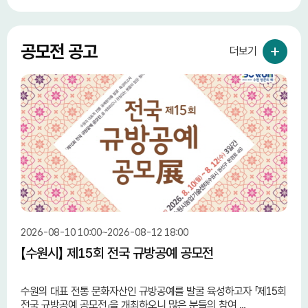
공모전 공고
더보기
2026-08-10 10:00~2026-08-12 18:00
2026
【수원시】 제15회 전국 규방공예 공모전
【중
단 
수원의 대표 전통 문화자산인 규방공예를 발굴 육성하고자 「제15회
중소
전국 규방공예 공모전」을 개최하오니 많은 분들의 참여 ...
민 