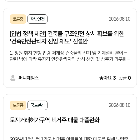
할 수 있었습니다. 하지만 세월이 지나면서 간병인의 인건비가 크게
올랐고, 지금은 저와 같은 중증 사지마비 환자가 간병인을 구하려
면 하루 15~17만 원 정도를 지급해야 하는 상황입니다. 현재 하루
2026.08.10
토론중
재난안전
15만 원을 지급하고 있지만, 간병인이 그만두고 새로운 간병인을
구하게 되면 하루 17만 원 정도를 요구하는 경우도 있어 한 달 간병
[입법 정책 제안] 건축물 구조안전 상시 확보를 위한
비만 500만 원을 훌쩍 넘을 수 있습니다. 여기에 간병인의 식대까
'건축안전관리자 선임 제도' 신설안
지 별도로 부담해야 합니다. 저에게 간병인은 선택사항이 아닙니다.
간병인이 없으면 저는 살아가는 데 필요한 기본적인 일조차 혼자
1. 청원 취지 현행 법령 체계상 건축물의 전기 및 기계설비 분야는
할 수 없습니다. 몸을 움직일 수 없고, 식사와 위생관리, 체위변경
관련 법에 따라 유자격 안전관리자의 상시 선임 및 상주가 의무화
등 일상생활의 거의 모든 부분에서 다른 사람의 도움을 받아야 합
되어 있습니다. 반면, 건축물의 핵심인 ‘구조 안전 및 외장재 관리’
니다. 대통령님, 저 같은 중증 환자는 간병인조차 구하기 어렵습니
분야는 상주 인력 선임 의무가 없고 주기적인 외주 점검(시점 중심)
다. 저는 경추 손상으로 사지마비가 된 중증 환자입니다. 폐활량도
에만 의존하고 있습니다. 최근 발생한 스포츠 경기장 구조물(루버)
퍼니제임스
좋아요
3
댓글
0
정상인의 약 40% 정도밖에 되지 않고 체온 조절에도 어려움이 있
추락 사망사고에서 보듯, 사전 정기점검에서 위험 징후를 발견하더
습니다. 밤에 여러 차례 도움을 요청해야 하는 경우도 있습니다. 간
라도 이를 상시 추적하고 즉각 조치할 내부 전문 인력이 없어 인명
병인을 구하려고 하면 병실에 들어와 환자 상태를 확인하기도 전에
피해를 방치하는 구조적 사각지대가 존재합니다. 이에 다중이용건
제가 목을 다친 사지마비 환자라는 말을 듣고 돌아가는 경우도 있
축물 등 일정 규모 이상의 시설물에 건축 분야 유자격자를 '건축안
습니다. 간병인을 어렵게 구해도 중증 환자를 계속 돌보는 일이 힘
2026.08.10
토론중
국토관리
전관리자'로 상시 선임하도록 법제화 함으로써, 일상적인 구조 안
들다 보니 오래 버티지 못하고 그만두는 경우도 있습니다. 이런 상
전 감시 체계를 확립하고 국민의 생명과 안전을 보호하고자 본 청
황에서 요양보호사 자격증이 없는 간병인을 이용하면 간병비 지원
토지거래허가구역 비거주 매물 대출완화
원을 제출합니다. 2. 청원 이유 가. 전기·기계 설비 대비 건축 구조
금이 삭감되는 제도까지 적용되면, 저 같은 환자는 간병인을 구하
분야의 안전관리 공백 「전기안전관리법」 및 「기계설비법」은 일정 규
는 것 자체가 더욱 어려워집니다. 저는 이 제도가 실제 중증 산재환
모 이상의 건축물에 전문 기술 인력을 상시 선임하여 실시간 모니
자의 현실을 충분히 반영하고 있는지 묻고 싶습니다. 20년 가까이
2026년 1월부터 1가구 비거주 아파트에 대한 매도를 위해 노력중