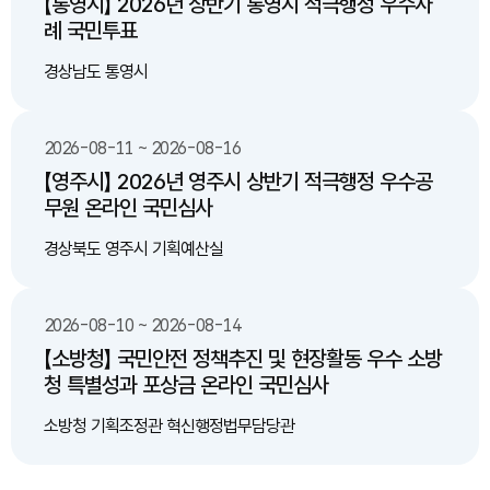
【통영시】 2026년 상반기 통영시 적극행정 우수사
이하의 과태료 를 부과하여 선임 제도의 실효성 확보 (기계설비법
어려움이 있습니다. 저에게는 자녀도 둘 있습니다. 하지만 자녀들에
례 국민투표
기준 준용).
게 제 생활비와 간병비를 계속 의지할 수도 없습니다. 자녀들 역시
자신의 삶을 살아가야 하기 때문입니다. 저에게 앞으로 큰 질병이나
경상남도 통영시
예상하지 못한 의료비가 발생한다면 자녀들에게 감당하기 어려운
부담을 떠넘기게 될까 걱정됩니다. 그래서 최소한의 보험과 통신비
등 꼭 필요한 비용도 마련해야 하지만, 현재의 경제적 상황에서는
2026-08-11 ~ 2026-08-16
하루하루가 너무 막막합니다. 대통령님, 저는 특혜를 요구하는 것이
아닙니다. 저보다 장애 정도가 가벼운 일부 산재환자들은 요양을 마
【영주시】 2026년 영주시 상반기 적극행정 우수공
치고 사회생활을 하거나 자유롭게 생활할 수 있습니다. 하지만 저는
무원 온라인 국민심사
사고 이후 단 한 번도 제 힘으로 정상적인 생활을 해본 적이 없습니
다. 저는 사지마비 환자입니다. 혼자서 몸을 움직일 수도 없고, 간병
경상북도 영주시 기획예산실
인의 도움이 없으면 기본적인 생활조차 할 수 없습니다. 저에게 간
병비는 생활비가 아니라 생존비입니다. 저는 더 많은 것을 요구하는
것이 아닙니다. 제가 살아갈 수 있도록 최소한의 현실적인 지원을
해 달라는 것입니다. 간병비 지원을 최소 400만 원 이상으로 현실
2026-08-10 ~ 2026-08-14
화해 주십시오. 제가 대통령님께 가장 간곡하게 부탁드리고 싶은 것
【소방청】 국민안전 정책추진 및 현장활동 우수 소방
은 단 하나입니다. 저와 같은 중증 산재 사지마비 환자의 간병비 지
청 특별성과 포상금 온라인 국민심사
원을 현실에 맞게 대폭 확대해 주십시오. 현재의 지원 수준으로는
실제 간병비를 감당하기 어렵습니다. 저는 중증 사지마비 등 상시
소방청 기획조정관 혁신행정법무담당관
간병이 필요한 산재환자에 대해서는 간병비 지원을 최소 400만 원
이상으로 현실화할 수 있도록 제도를 개선해 주실 것을 간곡히 요
청드립니다. 또한 단순히 전체적인 인상률만 적용하지 말고 실제 중