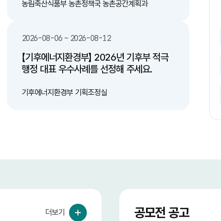
문구 부착 -시
일정 지역 시범 적용후 제도 완성 다. 기존 도로
농림축산식품부 농촌정책국 농촌공간계획과
18
른 배출을 유도하는
중 산불 위험도가 높은 지역 중 구역을 선별하
조례/법적 기준 정
여 한지형 식물 식재 3. 기대효과 가. 인명 피해
예방 나. 산불 감소 다. 환경 및 대기 오염 감
2026-08-06 ~ 2026-08-12
이오에너지 전환 기
소 라. 예산 절감(산불 발생으로 인한 막대한
피해액에 비해 한지형 식물 식재 비용이 저렴)
【기후에너지환경부】 2026년 기후부 적극
번식을 방지하여
행정 대표 우수사례를 선정해 주세요.
잔여물 제거를 통해
리 과정에서 발생하
기후에너지환경부 기획조정실
들의 자발적이고
공모전 공고
더보기