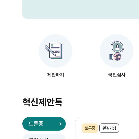
제안하기
국민심사
혁신제안톡
토론중
토론중
환경기상