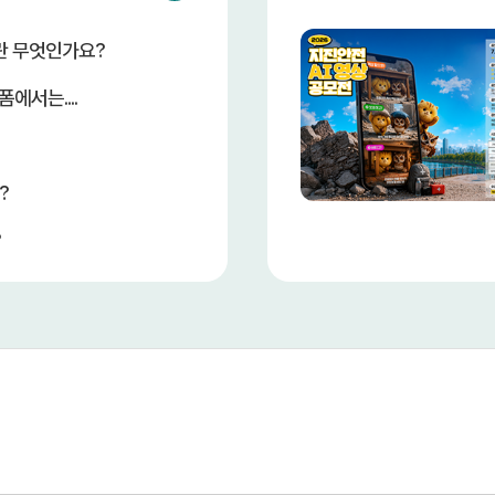
란 무엇인가요?
에서는....
?
?