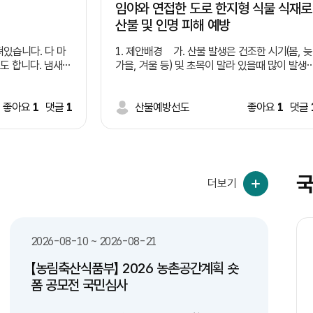
임야와 연접한 도로 한지형 식물 식재로
산불 및 인명 피해 예방
있습니다. 다 마
1. 제안배경 가. 산불 발생은 건조한 시기(봄, 늦
도 합니다. 냄새는
가을, 겨울 등) 및 초목이 말라 있을때 많이 발생
 유리창이론 처럼
나. 산불 원인중 담배꽁초 무단 투기가 큰 비중 
나도 버리기 시적하
지(증가 추세) 다. 임야와 연접한 도로변 담배꽁
습니다. 이러한 일
좋아요
1
댓글
1
초 투기로 인해 산불 발생 지속(사례 제시
산불예방선도
좋아요
1
댓글
쓰레기통 부족과 액
 때문이라고 생각됩
*사례1: 2022년 경북 울진 산불 - 도로를 
 제안합니다. 여
리던 차에서 던진 밤배꽁초로 추정, 9일간 이어짐
여의도 면적의 72배 산림 잿더미, 산림 피해액 9
천억원 *사례2: 2017년 경남 창원 산불 -
국
더보기
무점터널 인근 1톤 트럭에서 던진 담배꽁초가 원
인 라. 도로변 담배 꽁초 투기로 인해 산불 발생
제공 실화자 검거는 상대적으로 낮음(사각지대 많
 전용 수거함(액체
음) 마. 임야와 연접한 도로 건설 및 개설시 낙석
2026-08-10 ~ 2026-08-21
 수거함 설치 -
방지망, 코아네트, 콘크리트, 견치석 등으로 마무
 시스템을 구축하여
리 2. 제안내용 가. 임야와 연접한 도로 건설
【농림축산식품부】 2026 농촌공간계획 숏
안전하게 배출할 수
및 개설, 정비 등 시행시 도로변으로 부터 0~0미
월
화
수
목
금
토
일
월
토
일
월
폼 공모전 국민심사
터 한지형식물 식재 법제화 * 자생력이 강
비우고, 컵은 헹궈
한 여러해살이풀 및 잔디 등 나. 새로 개설하는
24
25
26
27
28
29
30
31
1
2
3