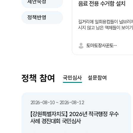
제안숙성
음료 전용 수거함 설치
정책반영
길거리에 일회용컵들이 널브러져
시지 않고 남은 액체들이 보이기
진동하고 벌레들이 꼬이며 깨진
한명이 길거리에 버리면 너도 
면서 외관상으로도 보기 좋지 않
토마토장사꾼토끼똥싸
들이 일어나는 이유는 길거리 
체 쓰레기 처리에 대한 난감함
니다. 따라서 저는 이렇게 정책을
러 문제들 -수질 오염:유기물·화학물질로 하천•토
양 오염 -악취 및 해충:부패로 악취 발생 및 해충
정책 참여
국민심사
설문참여
번식 -처리 비용 증가:전용 처리 시설 부족으로 비
용 상승 -건강 피해:세균 번식•알레르기 유발 위
험 해결방안들 -유동인구가 많은 유통가, 상권,
버스 정류장 주변에 '잔여 음료
2026-08-10 ~ 2026-08-12
투입구)'가 결합된 통합 일회용 컵
음료 수거함 내부 필터링/배수
【강원특별자치도】 2026년 적극행정 우수
액체만 따로 모으거나 하수로 
사례 경진대회 국민심사
있는 구조 마련 연계 및 보완 대책 -분리배출 시
민 인식 제고 및 홍보: "음료는 