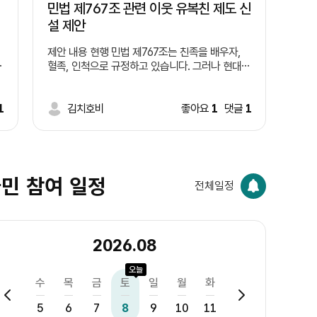
민법 제767조 관련 이웃 유복친 제도 신
설 제안
제안 내용 현행 민법 제767조는 친족을 배우자,
혈족, 인척으로 규정하고 있습니다. 그러나 현대사
차
회에서는 혈연관계보다 오랫동안 왕래하며 서로
돌보는 이웃의 역할이 커지고 있습니다. 따라서 일
)
1
정한 요건을 갖춘 이웃을 '유복친'으로 인정하는
김치호비
좋아요
1
댓글
1
제도를 신설하는 방안을 제안합니다. 예시 요건 1.
달
일정 기간(예: 5년 이상) 같은 지역에 거주한 이웃
,
일 것. 2. 당사자 간 상호 동의를 할 것. 3. 주민센
터 등에 등록 절차를 둘 것. 4. 상속 등 기존 혈족
의 권리는 변경하지 않고, 공동체 활동이나 복지
민 참여 일정
전체일정
분야에서만 제한적으로 활용할 것. 기대 효과 ㆍ이
웃사촌 문화 활성화 ㆍ고독사 예방 ㆍ지역 공동체
회복 ㆍ사회적 돌봄 강화
2026.08
오늘
화
수
목
금
토
일
월
화
수
목
금
4
5
6
7
8
9
10
11
12
13
14