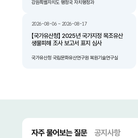
서" 배출하는 캠페인 추진 및 안내 
강원특별자치도 행정국 자치행정과
민 참여 및 제도적 지원: 올바
지역사회 캠페인 확대 및 관련 
비 -친환경 재활용 기술 도입 검토: 수거된 액체
2026-08-06 ~ 2026-08-17
폐기물 및 유기물을 활용한 바
술 연계 검토 기대효과 -쾌적한 도심 환경 조성:
【국가유산청】 2025년 국가지정 목조유산
무단투기 감소로 악취 및 해충 
생물피해 조사 보고서 표지 심사
미관과 위생 상태 대폭 개선 -재활용률 향상 및
처리 비용 절감: 일회용 컵의 
선별 효율을 높이고 쓰레기 처
국가유산청 국립문화유산연구원 복원기술연구실
는 행정·환경 비용 절감 -시민 편의성 증대: 액체
처리의 난감함을 해소하여 시민
올바른 분리배출 참여 유도
자주 물어보는 질문
공지사항