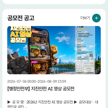
공모전 공고
더보기
2026-07-06 00:00~2026-08-09 23:59
2026
【행정안전부】 지진안전 AI 영상 공모전
【중
단 
► 공 모 명 : 2026년 지진안전 AI 영상 공모전 ► 공모대상 : 대
중소
한민국 국민 ...
민 