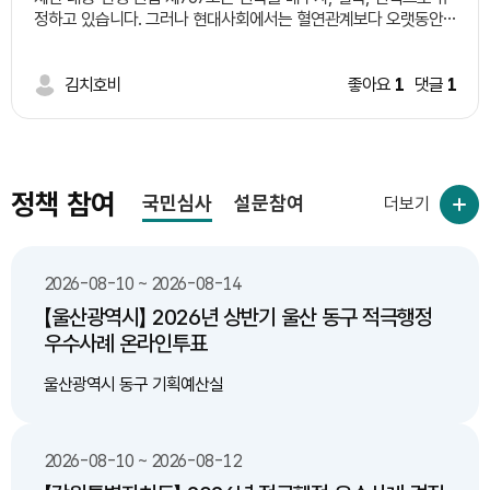
설하는 일정 지역 시범 적용후 제도 완성 다. 기존 도로 중 산불
정하고 있습니다. 그러나 현대사회에서는 혈연관계보다 오랫동안
위험도가 높은 지역 중 구역을 선별하여 한지형 식물 식재 3. 기대
왕래하며 서로 돌보는 이웃의 역할이 커지고 있습니다. 따라서 일정
효과 가. 인명 피해 예방 나. 산불 감소 다. 환경 및 대기 오염
한 요건을 갖춘 이웃을 '유복친'으로 인정하는 제도를 신설하는 방
감소 라. 예산 절감(산불 발생으로 인한 막대한 피해액에 비해
안을 제안합니다. 예시 요건 1. 일정 기간(예: 5년 이상) 같은 지역에
김치호비
좋아요
1
댓글
1
한지형 식물 식재 비용이 저렴)
거주한 이웃일 것. 2. 당사자 간 상호 동의를 할 것. 3. 주민센터 등
에 등록 절차를 둘 것. 4. 상속 등 기존 혈족의 권리는 변경하지 않
고, 공동체 활동이나 복지 분야에서만 제한적으로 활용할 것. 기대
효과 ㆍ이웃사촌 문화 활성화 ㆍ고독사 예방 ㆍ지역 공동체 회복
ㆍ사회적 돌봄 강화
정책 참여
국민심사
설문참여
더보기
2026-08-10 ~ 2026-08-14
【울산광역시】 2026년 상반기 울산 동구 적극행정
우수사례 온라인투표
울산광역시 동구 기획예산실
2026-08-10 ~ 2026-08-12