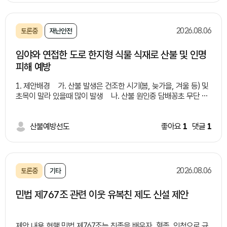
문제들 -수질 오염:유기물·화학물질로 하천•토양 오염 -악취 및 해
충:부패로 악취 발생 및 해충 번식 -처리 비용 증가:전용 처리 시설
부족으로 비용 상승 -건강 피해:세균 번식•알레르기 유발 위험 해
2026.08.06
토론중
재난안전
결방안들 -유동인구가 많은 유통가, 상권, 버스 정류장 주변에 '잔
여 음료 전용 수거함(액체 투입구)'가 결합된 통합 일회용 컵 수거함
임야와 연접한 도로 한지형 식물 식재로 산불 및 인명
설치 -음료 수거함 내부 필터링/배수 시스템을 구축하여 액체만 따
피해 예방
로 모으거나 하수로 안전하게 배출할 수 있는 구조 마련 연계 및 보
완 대책 -분리배출 시민 인식 제고 및 홍보: "음료는 비우고, 컵은
1. 제안배경 가. 산불 발생은 건조한 시기(봄, 늦가을, 겨울 등) 및
헹궈서" 배출하는 캠페인 추진 및 안내 문구 부착 -시민 참여 및 제
초목이 말라 있을때 많이 발생 나. 산불 원인중 담배꽁초 무단 투
도적 지원: 올바른 배출을 유도하는 지역사회 캠페인 확대 및 관련
기가 큰 비중 차지(증가 추세) 다. 임야와 연접한 도로변 담배꽁
조례/법적 기준 정비 -친환경 재활용 기술 도입 검토: 수거된 액체
초 투기로 인해 산불 발생 지속(사례 제시)
폐기물 및 유기물을 활용한 바이오에너지 전환 기술 연계 검토 기
*사례1: 2022년 경북 울진
산불예방선도
좋아요
1
댓글
1
대효과 -쾌적한 도심 환경 조성: 무단투기 감소로 악취 및 해충 번
산불 - 도로를 달리던 차에서 던진 밤배꽁초로 추정, 9일간 이어짐,
식을 방지하여 미관과 위생 상태 대폭 개선 -재활용률 향상 및 처
여의도 면적의 72배 산림 잿더미, 산림 피해액 9천억원 *사
리 비용 절감: 일회용 컵의 잔여물 제거를 통해 선별 효율을 높이고
례2: 2017년 경남 창원 산불 - 무점터널 인근 1톤 트럭에서 던진
쓰레기 처리 과정에서 발생하는 행정·환경 비용 절감 -시민 편의성
담배꽁초가 원인 라. 도로변 담배 꽁초 투기로 인해 산불 발생 제
증대: 액체 처리의 난감함을 해소하여 시민들의 자발적이고 올바른
2026.08.06
토론중
기타
공 실화자 검거는 상대적으로 낮음(사각지대 많음) 마. 임야와 연
분리배출 참여 유도
접한 도로 건설 및 개설시 낙석방지망, 코아네트, 콘크리트, 견치석
민법 제767조 관련 이웃 유복친 제도 신설 제안
등으로 마무리 2. 제안내용 가. 임야와 연접한 도로 건설 및 개
설, 정비 등 시행시 도로변으로 부터 0~0미터 한지형식물 식재 법
제화 * 자생력이 강한 여러해살이풀 및 잔디 등 나. 새로 개
제안 내용 현행 민법 제767조는 친족을 배우자, 혈족, 인척으로 규