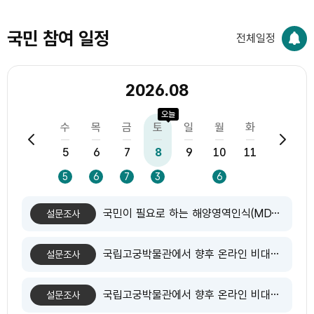
국민 참여 일정
전체일정
2026.08
오늘
월
화
수
목
금
토
일
월
화
수
3
4
5
6
7
8
9
10
11
12
1
18
5
5
6
7
3
6
1
국민이 필요로 하는 해양영역인식(MDA) 기반 해양정보는 무엇일까요?
설문조사
국립고궁박물관에서 향후 온라인 비대면 교육 확대 시 참여하고 싶은 분야가 있다면 골라주세요.
설문조사
국립고궁박물관에서 향후 온라인 비대면 교육 확대 시 참여하고 싶은 분야가 있다면 골라주세요.
설문조사