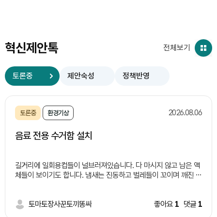
혁신제안톡
전체보기
토론중
제안숙성
정책반영
2026.08.06
토론중
환경기상
음료 전용 수거함 설치
길거리에 일회용컵들이 널브러져있습니다. 다 마시지 않고 남은 액
체들이 보이기도 합니다. 냄새는 진동하고 벌레들이 꼬이며 깨진 유
리창이론 처럼 한명이 길거리에 버리면 너도 나도 버리기 시적하면
서 외관상으로도 보기 좋지 않습니다. 이러한 일들이 일어나는 이유
는 길거리 쓰레기통 부족과 액체 쓰레기 처리에 대한 난감함 때문
토마토장사꾼토끼똥싸
좋아요
1
댓글
1
이라고 생각됩니다. 따라서 저는 이렇게 정책을 제안합니다. 여러