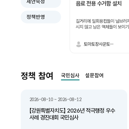
제안숙성
음료 전용 수거함 설치
정책반영
길거리에 일회용컵들이 널브러져
시지 않고 남은 액체들이 보이기
진동하고 벌레들이 꼬이며 깨진
한명이 길거리에 버리면 너도 
면서 외관상으로도 보기 좋지 않
토마토장사꾼토끼똥싸
들이 일어나는 이유는 길거리 
체 쓰레기 처리에 대한 난감함
니다. 따라서 저는 이렇게 정책을
러 문제들 -수질 오염:유기물·화학물질로 하천•토
양 오염 -악취 및 해충:부패로 악취 발생 및 해충
정책 참여
국민심사
설문참여
번식 -처리 비용 증가:전용 처리 시설 부족으로 비
용 상승 -건강 피해:세균 번식•알레르기 유발 위
험 해결방안들 -유동인구가 많은 유통가, 상권,
버스 정류장 주변에 '잔여 음료
2026-08-10 ~ 2026-08-12
투입구)'가 결합된 통합 일회용 컵
음료 수거함 내부 필터링/배수
【강원특별자치도】 2026년 적극행정 우수
액체만 따로 모으거나 하수로 
사례 경진대회 국민심사
있는 구조 마련 연계 및 보완 대책 -분리배출 시
민 인식 제고 및 홍보: "음료는 