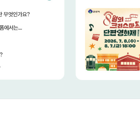
란 무엇인가요?
에서는....
?
?