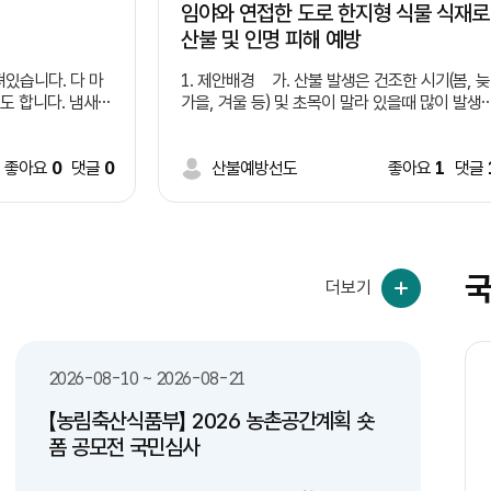
임야와 연접한 도로 한지형 식물 식재로
산불 및 인명 피해 예방
있습니다. 다 마
1. 제안배경 가. 산불 발생은 건조한 시기(봄, 늦
도 합니다. 냄새는
가을, 겨울 등) 및 초목이 말라 있을때 많이 발생
 유리창이론 처럼
나. 산불 원인중 담배꽁초 무단 투기가 큰 비중 
나도 버리기 시적하
지(증가 추세) 다. 임야와 연접한 도로변 담배꽁
습니다. 이러한 일
좋아요
0
댓글
0
초 투기로 인해 산불 발생 지속(사례 제시
산불예방선도
좋아요
1
댓글
쓰레기통 부족과 액
 때문이라고 생각됩
*사례1: 2022년 경북 울진 산불 - 도로를 
 제안합니다. 여
리던 차에서 던진 밤배꽁초로 추정, 9일간 이어짐
여의도 면적의 72배 산림 잿더미, 산림 피해액 9
천억원 *사례2: 2017년 경남 창원 산불 -
국
더보기
무점터널 인근 1톤 트럭에서 던진 담배꽁초가 원
인 라. 도로변 담배 꽁초 투기로 인해 산불 발생
제공 실화자 검거는 상대적으로 낮음(사각지대 많
 전용 수거함(액체
음) 마. 임야와 연접한 도로 건설 및 개설시 낙석
2026-08-10 ~ 2026-08-21
 수거함 설치 -
방지망, 코아네트, 콘크리트, 견치석 등으로 마무
 시스템을 구축하여
리 2. 제안내용 가. 임야와 연접한 도로 건설
【농림축산식품부】 2026 농촌공간계획 숏
안전하게 배출할 수
및 개설, 정비 등 시행시 도로변으로 부터 0~0미
월
화
수
목
금
토
일
월
토
일
폼 공모전 국민심사
터 한지형식물 식재 법제화 * 자생력이 강
비우고, 컵은 헹궈
한 여러해살이풀 및 잔디 등 나. 새로 개설하는
24
25
26
27
28
29
30
31
1
2