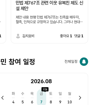
민법 제767조 관련 이웃 유복친 제도 신
설 제안
제안 내용 현행 민법 제767조는 친족을 배우자,
혈족, 인척으로 규정하고 있습니다. 그러나 현대사
차
회에서는 혈연관계보다 오랫동안 왕래하며 서로
돌보는 이웃의 역할이 커지고 있습니다. 따라서 일
)
1
정한 요건을 갖춘 이웃을 '유복친'으로 인정하는
김치호비
좋아요
1
댓글
1
제도를 신설하는 방안을 제안합니다. 예시 요건 1.
달
일정 기간(예: 5년 이상) 같은 지역에 거주한 이웃
,
일 것. 2. 당사자 간 상호 동의를 할 것. 3. 주민센
터 등에 등록 절차를 둘 것. 4. 상속 등 기존 혈족
의 권리는 변경하지 않고, 공동체 활동이나 복지
민 참여 일정
전체일정
분야에서만 제한적으로 활용할 것. 기대 효과 ㆍ이
웃사촌 문화 활성화 ㆍ고독사 예방 ㆍ지역 공동체
회복 ㆍ사회적 돌봄 강화
2026.08
오늘
월
화
수
목
금
토
일
월
화
수
목
3
4
5
6
7
8
9
10
11
12
13