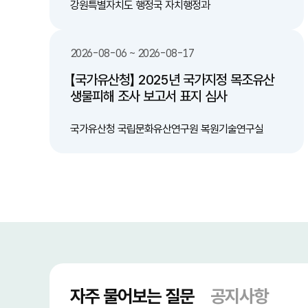
서" 배출하는 캠페인 추진 및 안내 
강원특별자치도 행정국 자치행정과
민 참여 및 제도적 지원: 올바
지역사회 캠페인 확대 및 관련 
비 -친환경 재활용 기술 도입 검토: 수거된 액체
2026-08-06 ~ 2026-08-17
폐기물 및 유기물을 활용한 바
술 연계 검토 기대효과 -쾌적한 도심 환경 조성:
【국가유산청】 2025년 국가지정 목조유산
무단투기 감소로 악취 및 해충 
생물피해 조사 보고서 표지 심사
미관과 위생 상태 대폭 개선 -재활용률 향상 및
처리 비용 절감: 일회용 컵의 
선별 효율을 높이고 쓰레기 처
국가유산청 국립문화유산연구원 복원기술연구실
는 행정·환경 비용 절감 -시민 편의성 증대: 액체
처리의 난감함을 해소하여 시민
올바른 분리배출 참여 유도
자주 물어보는 질문
공지사항