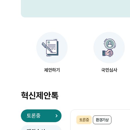
제안하기
국민심사
혁신제안톡
토론중
토론중
환경기상