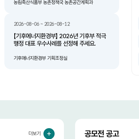
문구 부착 -시
일정 지역 시범 적용후 제도 완성 다. 기존 도로
농림축산식품부 농촌정책국 농촌공간계획과
른 배출을 유도하는
중 산불 위험도가 높은 지역 중 구역을 선별하
조례/법적 기준 정
여 한지형 식물 식재 3. 기대효과 가. 인명 피해
예방 나. 산불 감소 다. 환경 및 대기 오염 감
2026-08-06 ~ 2026-08-12
이오에너지 전환 기
소 라. 예산 절감(산불 발생으로 인한 막대한
피해액에 비해 한지형 식물 식재 비용이 저렴)
【기후에너지환경부】 2026년 기후부 적극
번식을 방지하여
행정 대표 우수사례를 선정해 주세요.
잔여물 제거를 통해
리 과정에서 발생하
기후에너지환경부 기획조정실
들의 자발적이고
공모전 공고
더보기