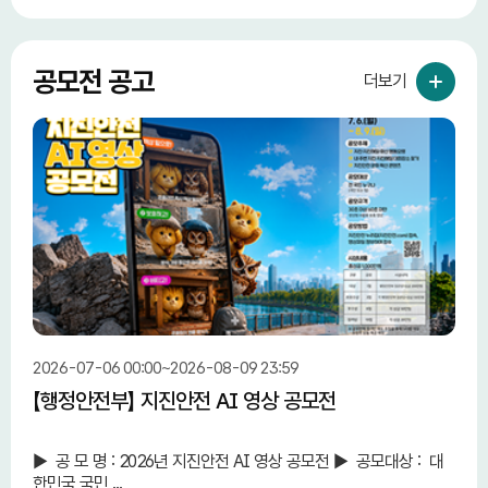
공모전 공고
더보기
2026-07-06 00:00~2026-08-09 23:59
2026
【행정안전부】 지진안전 AI 영상 공모전
【중
단 
► 공 모 명 : 2026년 지진안전 AI 영상 공모전 ► 공모대상 : 대
중소
한민국 국민 ...
민 