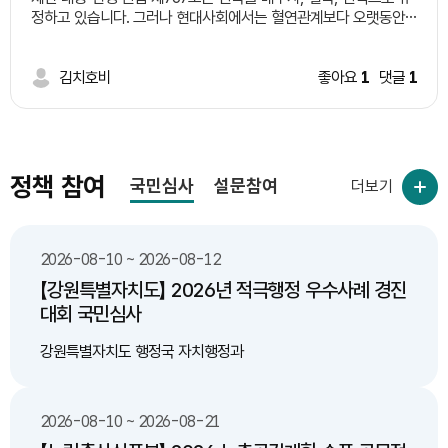
설하는 일정 지역 시범 적용후 제도 완성 다. 기존 도로 중 산불
정하고 있습니다. 그러나 현대사회에서는 혈연관계보다 오랫동안
위험도가 높은 지역 중 구역을 선별하여 한지형 식물 식재 3. 기대
왕래하며 서로 돌보는 이웃의 역할이 커지고 있습니다. 따라서 일정
효과 가. 인명 피해 예방 나. 산불 감소 다. 환경 및 대기 오염
한 요건을 갖춘 이웃을 '유복친'으로 인정하는 제도를 신설하는 방
감소 라. 예산 절감(산불 발생으로 인한 막대한 피해액에 비해
안을 제안합니다. 예시 요건 1. 일정 기간(예: 5년 이상) 같은 지역에
김치호비
좋아요
1
댓글
1
한지형 식물 식재 비용이 저렴)
거주한 이웃일 것. 2. 당사자 간 상호 동의를 할 것. 3. 주민센터 등
에 등록 절차를 둘 것. 4. 상속 등 기존 혈족의 권리는 변경하지 않
고, 공동체 활동이나 복지 분야에서만 제한적으로 활용할 것. 기대
효과 ㆍ이웃사촌 문화 활성화 ㆍ고독사 예방 ㆍ지역 공동체 회복
ㆍ사회적 돌봄 강화
정책 참여
국민심사
설문참여
더보기
2026-08-10 ~ 2026-08-12
【강원특별자치도】 2026년 적극행정 우수사례 경진
대회 국민심사
강원특별자치도 행정국 자치행정과
2026-08-10 ~ 2026-08-21