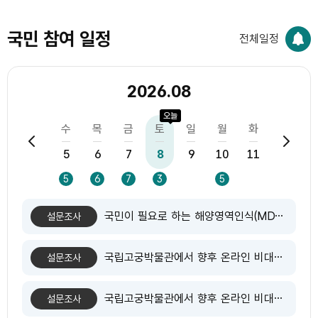
국민 참여 일정
전체일정
2026.08
오늘
월
화
수
목
금
토
일
월
화
수
3
4
5
6
7
8
9
10
11
12
1
18
5
5
6
7
3
5
1
국민이 필요로 하는 해양영역인식(MDA) 기반 해양정보는 무엇일까요?
설문조사
국립고궁박물관에서 향후 온라인 비대면 교육 확대 시 참여하고 싶은 분야가 있다면 골라주세요.
설문조사
국립고궁박물관에서 향후 온라인 비대면 교육 확대 시 참여하고 싶은 분야가 있다면 골라주세요.
설문조사