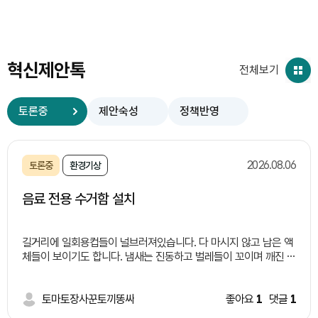
혁신제안톡
전체보기
토론중
제안숙성
정책반영
2026.08.06
토론중
환경기상
음료 전용 수거함 설치
길거리에 일회용컵들이 널브러져있습니다. 다 마시지 않고 남은 액
체들이 보이기도 합니다. 냄새는 진동하고 벌레들이 꼬이며 깨진 유
리창이론 처럼 한명이 길거리에 버리면 너도 나도 버리기 시적하면
서 외관상으로도 보기 좋지 않습니다. 이러한 일들이 일어나는 이유
는 길거리 쓰레기통 부족과 액체 쓰레기 처리에 대한 난감함 때문
토마토장사꾼토끼똥싸
좋아요
1
댓글
1
이라고 생각됩니다. 따라서 저는 이렇게 정책을 제안합니다. 여러