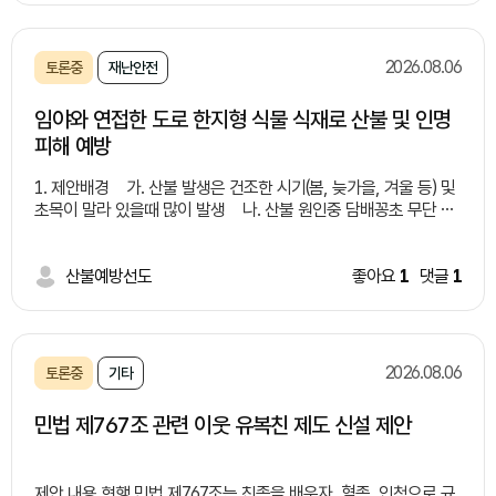
문제들 -수질 오염:유기물·화학물질로 하천•토양 오염 -악취 및 해
충:부패로 악취 발생 및 해충 번식 -처리 비용 증가:전용 처리 시설
부족으로 비용 상승 -건강 피해:세균 번식•알레르기 유발 위험 해
2026.08.06
토론중
재난안전
결방안들 -유동인구가 많은 유통가, 상권, 버스 정류장 주변에 '잔
여 음료 전용 수거함(액체 투입구)'가 결합된 통합 일회용 컵 수거함
임야와 연접한 도로 한지형 식물 식재로 산불 및 인명
설치 -음료 수거함 내부 필터링/배수 시스템을 구축하여 액체만 따
피해 예방
로 모으거나 하수로 안전하게 배출할 수 있는 구조 마련 연계 및 보
완 대책 -분리배출 시민 인식 제고 및 홍보: "음료는 비우고, 컵은
1. 제안배경 가. 산불 발생은 건조한 시기(봄, 늦가을, 겨울 등) 및
헹궈서" 배출하는 캠페인 추진 및 안내 문구 부착 -시민 참여 및 제
초목이 말라 있을때 많이 발생 나. 산불 원인중 담배꽁초 무단 투
도적 지원: 올바른 배출을 유도하는 지역사회 캠페인 확대 및 관련
기가 큰 비중 차지(증가 추세) 다. 임야와 연접한 도로변 담배꽁
조례/법적 기준 정비 -친환경 재활용 기술 도입 검토: 수거된 액체
초 투기로 인해 산불 발생 지속(사례 제시)
폐기물 및 유기물을 활용한 바이오에너지 전환 기술 연계 검토 기
*사례1: 2022년 경북 울진
산불예방선도
좋아요
1
댓글
1
대효과 -쾌적한 도심 환경 조성: 무단투기 감소로 악취 및 해충 번
산불 - 도로를 달리던 차에서 던진 밤배꽁초로 추정, 9일간 이어짐,
식을 방지하여 미관과 위생 상태 대폭 개선 -재활용률 향상 및 처
여의도 면적의 72배 산림 잿더미, 산림 피해액 9천억원 *사
리 비용 절감: 일회용 컵의 잔여물 제거를 통해 선별 효율을 높이고
례2: 2017년 경남 창원 산불 - 무점터널 인근 1톤 트럭에서 던진
쓰레기 처리 과정에서 발생하는 행정·환경 비용 절감 -시민 편의성
담배꽁초가 원인 라. 도로변 담배 꽁초 투기로 인해 산불 발생 제
증대: 액체 처리의 난감함을 해소하여 시민들의 자발적이고 올바른
2026.08.06
토론중
기타
공 실화자 검거는 상대적으로 낮음(사각지대 많음) 마. 임야와 연
분리배출 참여 유도
접한 도로 건설 및 개설시 낙석방지망, 코아네트, 콘크리트, 견치석
민법 제767조 관련 이웃 유복친 제도 신설 제안
등으로 마무리 2. 제안내용 가. 임야와 연접한 도로 건설 및 개
설, 정비 등 시행시 도로변으로 부터 0~0미터 한지형식물 식재 법
제화 * 자생력이 강한 여러해살이풀 및 잔디 등 나. 새로 개
제안 내용 현행 민법 제767조는 친족을 배우자, 혈족, 인척으로 규