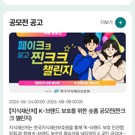
공모전 공고
더보기
2026-06-24 00:00~2026-08-08 00:00
2026
【지식재산처】 K-브랜드 보호를 위한 숏폼 공모전(찐크
【행
크 챌린지)
지식재산처는 한국지식재산보호원을 통해 「K-브랜드 보호 민관협
► 공 
의회」와 함께 K-브랜드 보호의 중요성을 널리알리고 국민 공감대
한민국