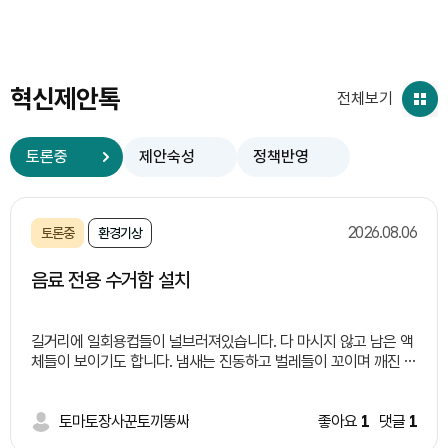
혁신제안톡
전체보기
토론중
제안숙성
정책반영
2026.08.06
토론중
환경기상
음료 전용 수거함 설치
길거리에 일회용컵들이 널브러져있습니다. 다 마시지 않고 남은 액
체들이 보이기도 합니다. 냄새는 진동하고 벌레들이 꼬이며 깨진 유
리창이론 처럼 한명이 길거리에 버리면 너도 나도 버리기 시적하면
서 외관상으로도 보기 좋지 않습니다. 이러한 일들이 일어나는 이유
는 길거리 쓰레기통 부족과 액체 쓰레기 처리에 대한 난감함 때문
토마토장사꾼토끼똥싸
좋아요
1
댓글
1
이라고 생각됩니다. 따라서 저는 이렇게 정책을 제안합니다. 여러