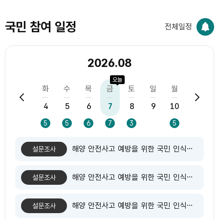
국민 참여 일정
전체일정
2026.08
오늘
일
월
화
수
목
금
토
일
월
화
2
3
4
5
6
7
8
9
10
11
1
18
5
5
6
7
3
5
해양 안전사고 예방을 위한 국민 인식조사
설문조사
해양 안전사고 예방을 위한 국민 인식조사
설문조사
해양 안전사고 예방을 위한 국민 인식조사
설문조사