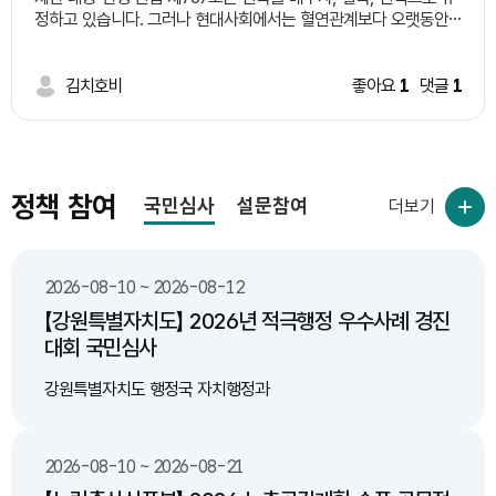
설하는 일정 지역 시범 적용후 제도 완성 다. 기존 도로 중 산불
정하고 있습니다. 그러나 현대사회에서는 혈연관계보다 오랫동안
위험도가 높은 지역 중 구역을 선별하여 한지형 식물 식재 3. 기대
왕래하며 서로 돌보는 이웃의 역할이 커지고 있습니다. 따라서 일정
효과 가. 인명 피해 예방 나. 산불 감소 다. 환경 및 대기 오염
한 요건을 갖춘 이웃을 '유복친'으로 인정하는 제도를 신설하는 방
감소 라. 예산 절감(산불 발생으로 인한 막대한 피해액에 비해
안을 제안합니다. 예시 요건 1. 일정 기간(예: 5년 이상) 같은 지역에
김치호비
좋아요
1
댓글
1
한지형 식물 식재 비용이 저렴)
거주한 이웃일 것. 2. 당사자 간 상호 동의를 할 것. 3. 주민센터 등
에 등록 절차를 둘 것. 4. 상속 등 기존 혈족의 권리는 변경하지 않
고, 공동체 활동이나 복지 분야에서만 제한적으로 활용할 것. 기대
효과 ㆍ이웃사촌 문화 활성화 ㆍ고독사 예방 ㆍ지역 공동체 회복
ㆍ사회적 돌봄 강화
정책 참여
국민심사
설문참여
더보기
2026-08-10 ~ 2026-08-12
【강원특별자치도】 2026년 적극행정 우수사례 경진
대회 국민심사
강원특별자치도 행정국 자치행정과
2026-08-10 ~ 2026-08-21