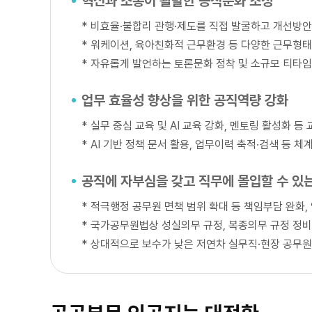
혁신과 소통이 활발한 공직문화 조성
*
비효율·불합리 관행·제도를 직접 발굴하고 개선방안
*
워케이션, 육아친화적 근무환경 등 다양한 근무형태를
*
자유롭게 발언하는 토론문화 정착 및 소규모 티타임
업무 효율성 향상을 위한 공직역량 강화
*
실무 중심 교육 및 AI 교육 강화, 멘토링 활성화 
*
AI 기반 정책 문서 활용, 업무이력 축적·검색 등 
공직에 자부심을 갖고 직무에 몰입할 수 있
*
적극행정 공무원 면책 범위 확대 등 책임부담 완화,
*
국가공무원법상 성실의무 규정, 복종의무 규정 정비
*
상대적으로 보수가 낮은 저연차 실무직·현장 공무원