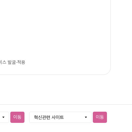
비스 발굴·적용
이동
이동